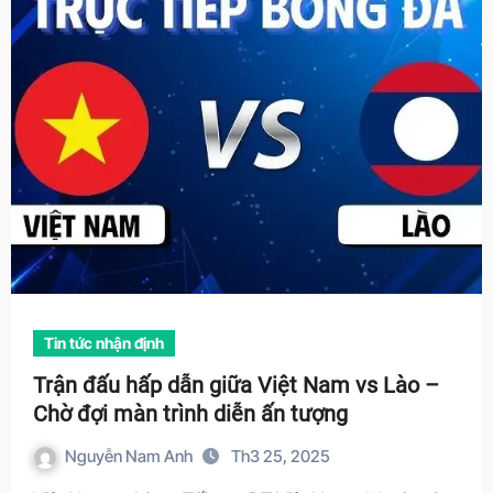
Tin tức nhận định
Trận đấu hấp dẫn giữa Việt Nam vs Lào –
Chờ đợi màn trình diễn ấn tượng
Nguyễn Nam Anh
Th3 25, 2025