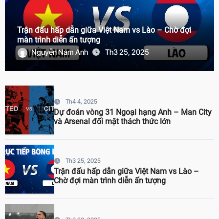
Trận đấu hấp dẫn giữa Việt Nam vs Lào – Chờ đợi
màn trình diễn ấn tượng
Nguyễn Nam Anh
Th3 25, 2025
Th4 4, 2025
Dự đoán vòng 31 Ngoại hạng Anh – Man City
và Arsenal đối mặt thách thức lớn
Th3 25, 2025
Trận đấu hấp dẫn giữa Việt Nam vs Lào –
Chờ đợi màn trình diễn ấn tượng