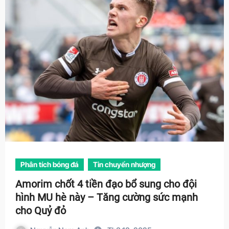
Phân tích bóng đá
Tin chuyển nhượng
Amorim chốt 4 tiền đạo bổ sung cho đội
hình MU hè này – Tăng cường sức mạnh
cho Quỷ đỏ