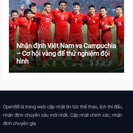
Nhận định Việt Nam vs Campuchia
– Cơ hội vàng để thử nghiệm đội
hình
Open88 là trang web cập nhật tin tức thể thao, lịch thi đấu,
nhận định chuyên sâu mới nhất. Cập nhật chính xác, nhận
định chuyên gia.