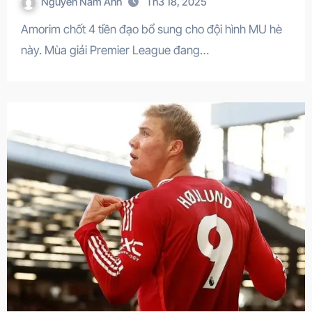
Nguyễn Nam Anh
Th3 18, 2025
Amorim chốt 4 tiền đạo bổ sung cho đội hình MU hè
này. Mùa giải Premier League đang…