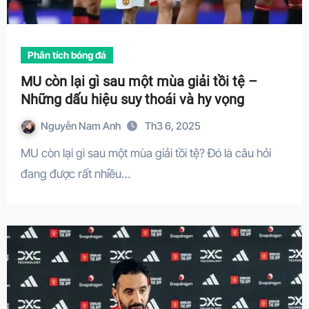
Phân tích bóng đá
MU còn lại gì sau một mùa giải tồi tệ –
Những dấu hiệu suy thoái và hy vọng
Nguyễn Nam Anh
Th3 6, 2025
MU còn lại gì sau một mùa giải tồi tệ? Đó là câu hỏi
đang được rất nhiều…