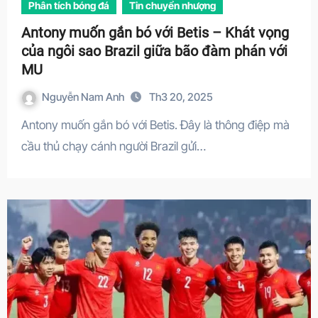
Phân tích bóng đá
Tin chuyển nhượng
Antony muốn gắn bó với Betis – Khát vọng
của ngôi sao Brazil giữa bão đàm phán với
MU
Nguyễn Nam Anh
Th3 20, 2025
Antony muốn gắn bó với Betis. Đây là thông điệp mà
cầu thủ chạy cánh người Brazil gửi…