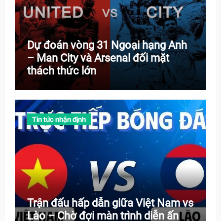
Dự đoán vòng 31 Ngoại hạng Anh
– Man City và Arsenal đối mặt
thách thức lớn
Tin tức nhận định
Trận đấu hấp dẫn giữa Việt Nam vs
Lào – Chờ đợi màn trình diễn ấn