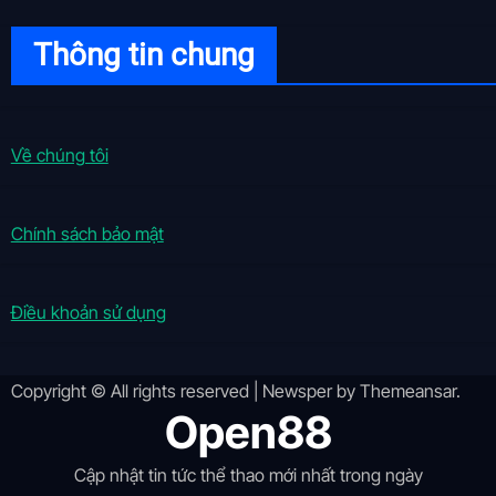
Thông tin chung
Về chúng tôi
Chính sách bảo mật
Điều khoản sử dụng
Copyright © All rights reserved
|
Newsper
by
Themeansar
.
Open88
Cập nhật tin tức thể thao mới nhất trong ngày