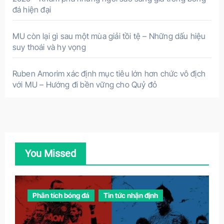
đá hiện đại
MU còn lại gì sau một mùa giải tồi tệ – Những dấu hiệu
suy thoái và hy vọng
Ruben Amorim xác định mục tiêu lớn hơn chức vô địch
với MU – Hướng đi bền vững cho Quỷ đỏ
You Missed
Phân tích bóng đá
Tin tức nhận định