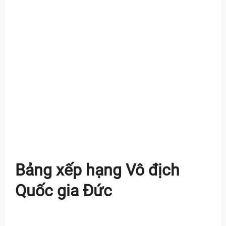
Bảng xếp hạng Vô địch
Quốc gia Đức