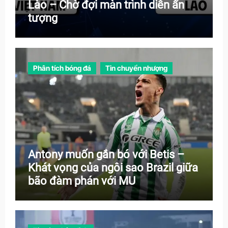
Lào – Chờ đợi màn trình diễn ấn
tượng
Phân tích bóng đá
Tin chuyển nhượng
Antony muốn gắn bó với Betis –
Khát vọng của ngôi sao Brazil giữa
bão đàm phán với MU