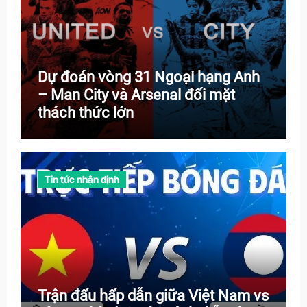
Dự đoán vòng 31 Ngoại hạng Anh
– Man City và Arsenal đối mặt
thách thức lớn
Tin tức nhận định
Trận đấu hấp dẫn giữa Việt Nam vs