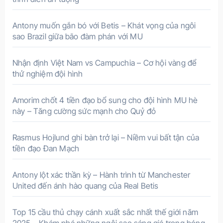
:
Antony muốn gắn bó với Betis – Khát vọng của ngôi
sao Brazil giữa bão đàm phán với MU
Nhận định Việt Nam vs Campuchia – Cơ hội vàng để
thử nghiệm đội hình
Amorim chốt 4 tiền đạo bổ sung cho đội hình MU hè
này – Tăng cường sức mạnh cho Quỷ đỏ
Rasmus Hojlund ghi bàn trở lại – Niềm vui bất tận của
tiền đạo Đan Mạch
Antony lột xác thần kỳ – Hành trình từ Manchester
United đến ánh hào quang của Real Betis
Top 15 cầu thủ chạy cánh xuất sắc nhất thế giới năm
2025 – Khám phá những ngôi sao sáng giá trong bóng