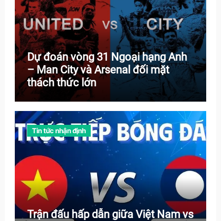
Dự đoán vòng 31 Ngoại hạng Anh
– Man City và Arsenal đối mặt
thách thức lớn
Tin tức nhận định
Trận đấu hấp dẫn giữa Việt Nam vs