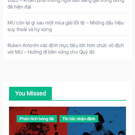
đá hiện đại
MU còn lại gì sau một mùa giải tồi tệ – Những dấu hiệu
suy thoái và hy vọng
Ruben Amorim xác định mục tiêu lớn hơn chức vô địch
với MU – Hướng đi bền vững cho Quỷ đỏ
You Missed
Phân tích bóng đá
Tin tức nhận định