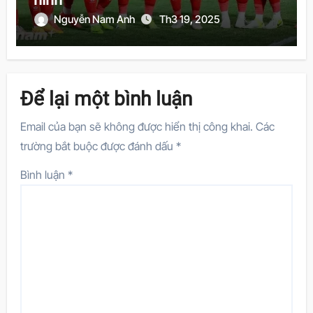
Nguyễn Nam Anh
Th3 19, 2025
Để lại một bình luận
Email của bạn sẽ không được hiển thị công khai.
Các
trường bắt buộc được đánh dấu
*
Bình luận
*