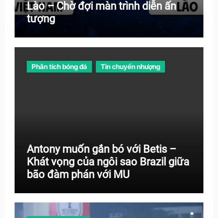
Lào – Chờ đợi màn trình diễn ấn
tượng
Phân tích bóng đá
Tin chuyển nhượng
Antony muốn gắn bó với Betis –
Khát vọng của ngôi sao Brazil giữa
bão đàm phán với MU