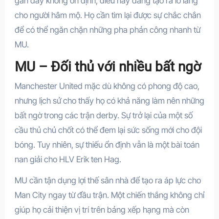
gần đây không ổn định, điều này đang tạo ra lo lắng
cho người hâm mộ. Họ cần tìm lại được sự chắc chắn
để có thể ngăn chặn những pha phản công nhanh từ
MU.
MU – Đối thủ với nhiều bất ngờ
Manchester United mặc dù không có phong độ cao,
nhưng lịch sử cho thấy họ có khả năng làm nên những
bất ngờ trong các trận derby. Sự trở lại của một số
cầu thủ chủ chốt có thể đem lại sức sống mới cho đội
bóng. Tuy nhiên, sự thiếu ổn định vẫn là một bài toán
nan giải cho HLV Erik ten Hag.
MU cần tận dụng lợi thế sân nhà để tạo ra áp lực cho
Man City ngay từ đầu trận. Một chiến thắng không chỉ
giúp họ cải thiện vị trí trên bảng xếp hạng mà còn