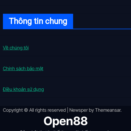
Thông tin chung
Về chúng tôi
Chính sách bảo mật
Điều khoản sử dụng
Copyright © All rights reserved
|
Newsper
by
Themeansar
.
Open88