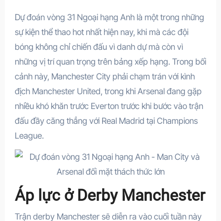
Dự đoán vòng 31 Ngoại hạng Anh là một trong những
sự kiện thể thao hot nhất hiện nay, khi mà các đội
bóng không chỉ chiến đấu vì danh dự mà còn vì
những vị trí quan trọng trên bảng xếp hạng. Trong bối
cảnh này, Manchester City phải chạm trán với kình
địch Manchester United, trong khi Arsenal đang gặp
nhiều khó khăn trước Everton trước khi bước vào trận
đấu đầy căng thẳng với Real Madrid tại Champions
League.
Áp lực ở Derby Manchester
Trận derby Manchester sẽ diễn ra vào cuối tuần này