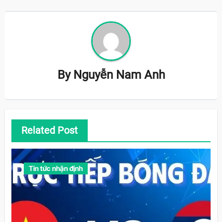
By
Nguyễn Nam Anh
Related Post
Tin tức nhận định