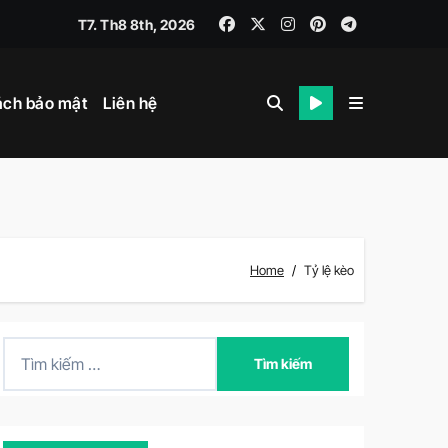
T7. Th8 8th, 2026
ách bảo mật
Liên hệ
ong bóng đá hiện đại
Home
Tỷ lệ kèo
T
ì
m
k