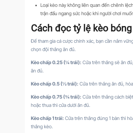
Loại kèo này không liên quan đến chênh lệch
trận đấu ngang sức hoặc khi người chơi muốn
Cách đọc tỷ lệ kèo bóng
Để tham gia cá cược chính xác, bạn cần nắm vữn
chọn đội thắng ăn đủ.
Kèo chấp 0.25 (¼ trái):
Cửa trên thắng sẽ ăn đủ, 
ăn đủ.
Kèo chấp 0.5 (½ trái):
Cửa trên thắng ăn đủ, hòa 
Kèo chấp 0.75 (¾ trái):
Cửa trên thắng cách biệt 
hoặc thua thì cửa dưới ăn đủ.
Kèo chấp 1 trái:
Cửa trên thắng đúng 1 bàn thì hòa
thắng kèo.