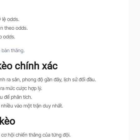
 lệ odds.
ền theo odds.
o odds.
p bàn thắng.
kèo chính xác
ình ra sân, phong độ gần đây, lịch sử đối đầu.
 ra mức cược hợp lý.
ệu để phân tích.
nhiều vào một trận duy nhất.
 kèo
 cơ hội chiến thắng của từng đội.