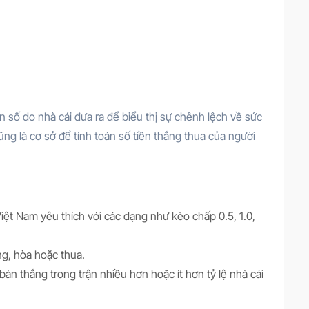
on số do nhà cái đưa ra để biểu thị sự chênh lệch về sức
ng là cơ sở để tính toán số tiền thắng thua của người
ệt Nam yêu thích với các dạng như kèo chấp 0.5, 1.0,
g, hòa hoặc thua.
àn thắng trong trận nhiều hơn hoặc ít hơn tỷ lệ nhà cái