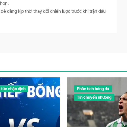
 hơn.
dễ dàng kịp thời thay đổi chiến lược trước khi trận đấu
n tức nhận định
Phân tích bóng đá
Tin chuyển nhượng