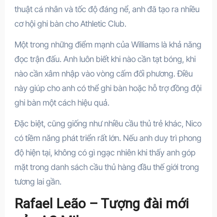
thuật cá nhân và tốc độ đáng nể, anh đã tạo ra nhiều
cơ hội ghi bàn cho Athletic Club.
Một trong những điểm mạnh của Williams là khả năng
đọc trận đấu. Anh luôn biết khi nào cần tạt bóng, khi
nào cần xâm nhập vào vòng cấm đối phương. Điều
này giúp cho anh có thể ghi bàn hoặc hỗ trợ đồng đội
ghi bàn một cách hiệu quả.
Đặc biệt, cũng giống như nhiều cầu thủ trẻ khác, Nico
có tiềm năng phát triển rất lớn. Nếu anh duy trì phong
độ hiện tại, không có gì ngạc nhiên khi thấy anh góp
mặt trong danh sách cầu thủ hàng đầu thế giới trong
tương lai gần.
Rafael Leão – Tượng đài mới