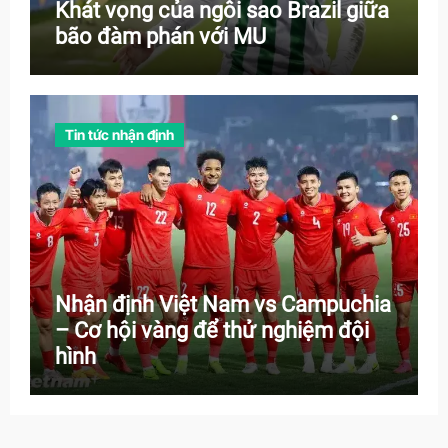
Khát vọng của ngôi sao Brazil giữa
bão đàm phán với MU
Tin tức nhận định
Nhận định Việt Nam vs Campuchia
– Cơ hội vàng để thử nghiệm đội
hình