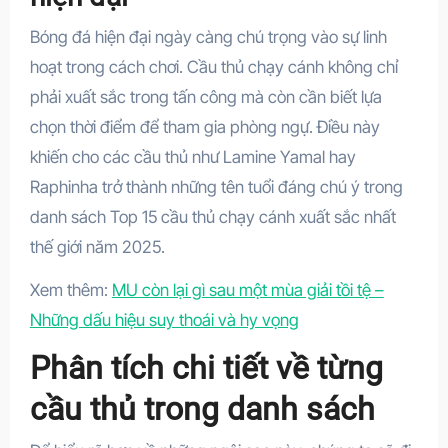
Bóng đá hiện đại ngày càng chú trọng vào sự linh
hoạt trong cách chơi. Cầu thủ chạy cánh không chỉ
phải xuất sắc trong tấn công mà còn cần biết lựa
chọn thời điểm để tham gia phòng ngự. Điều này
khiến cho các cầu thủ như Lamine Yamal hay
Raphinha trở thành những tên tuổi đáng chú ý trong
danh sách Top 15 cầu thủ chạy cánh xuất sắc nhất
thế giới năm 2025.
Xem thêm:
MU còn lại gì sau một mùa giải tồi tệ –
Những dấu hiệu suy thoái và hy vọng
Phân tích chi tiết về từng
cầu thủ trong danh sách