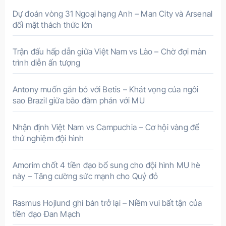
m
Dự đoán vòng 31 Ngoại hạng Anh – Man City và Arsenal
c
đối mặt thách thức lớn
h
o
Trận đấu hấp dẫn giữa Việt Nam vs Lào – Chờ đợi màn
trình diễn ấn tượng
:
Antony muốn gắn bó với Betis – Khát vọng của ngôi
sao Brazil giữa bão đàm phán với MU
Nhận định Việt Nam vs Campuchia – Cơ hội vàng để
thử nghiệm đội hình
Amorim chốt 4 tiền đạo bổ sung cho đội hình MU hè
này – Tăng cường sức mạnh cho Quỷ đỏ
Rasmus Hojlund ghi bàn trở lại – Niềm vui bất tận của
tiền đạo Đan Mạch