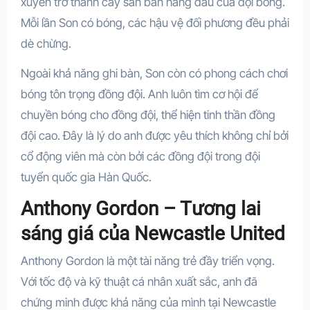
xuyên trở thành cây săn bàn hàng đầu của đội bóng.
Mỗi lần Son có bóng, các hậu vệ đối phương đều phải
dè chừng.
Ngoài khả năng ghi bàn, Son còn có phong cách chơi
bóng tôn trọng đồng đội. Anh luôn tìm cơ hội để
chuyền bóng cho đồng đội, thể hiện tinh thần đồng
đội cao. Đây là lý do anh được yêu thích không chỉ bởi
cổ động viên mà còn bởi các đồng đội trong đội
tuyển quốc gia Hàn Quốc.
Anthony Gordon – Tương lai
sáng giá của Newcastle United
Anthony Gordon là một tài năng trẻ đầy triển vọng.
Với tốc độ và kỹ thuật cá nhân xuất sắc, anh đã
chứng minh được khả năng của mình tại Newcastle