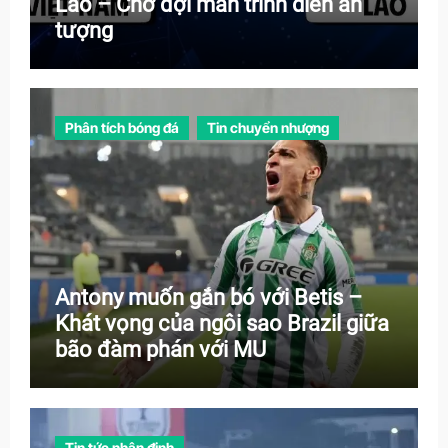
Lào – Chờ đợi màn trình diễn ấn
tượng
Phân tích bóng đá
Tin chuyển nhượng
Antony muốn gắn bó với Betis –
Khát vọng của ngôi sao Brazil giữa
bão đàm phán với MU
Tin tức nhận định