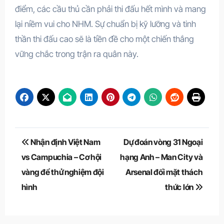
điểm, các cầu thủ cần phải thi đấu hết mình và mang
lại niềm vui cho NHM. Sự chuẩn bị kỹ lưỡng và tinh
thần thi đấu cao sẽ là tiền đề cho một chiến thắng
vững chắc trong trận ra quân này.
Điều
Nhận định Việt Nam
Dự đoán vòng 31 Ngoại
hướng
vs Campuchia – Cơ hội
hạng Anh – Man City và
vàng để thử nghiệm đội
Arsenal đối mặt thách
bài
hình
thức lớn
viết