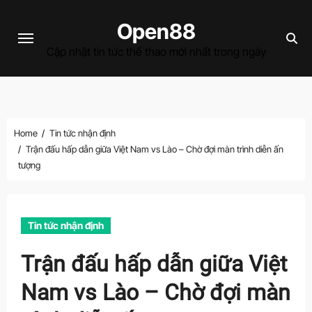
Skip
Open88
to
content
Cập nhật tin tức thể thao mới nhất trong ngày
Home
Tin tức nhận định
Trận đấu hấp dẫn giữa Việt Nam vs Lào – Chờ đợi màn trình diễn ấn
tượng
Tin tức nhận định
Trận đấu hấp dẫn giữa Việt
Nam vs Lào – Chờ đợi màn