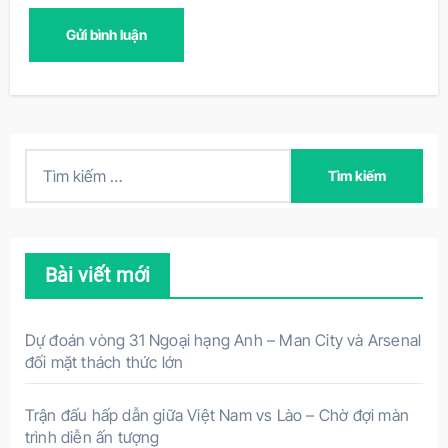
T
ì
m
k
Bài viết mới
i
ế
m
Dự đoán vòng 31 Ngoại hạng Anh – Man City và Arsenal
c
đối mặt thách thức lớn
h
o
Trận đấu hấp dẫn giữa Việt Nam vs Lào – Chờ đợi màn
trình diễn ấn tượng
: