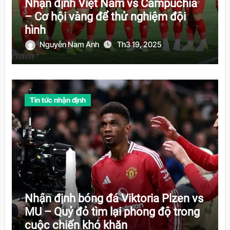
Nhận định Việt Nam vs Campuchia
– Cơ hội vàng để thử nghiệm đội
hình
Nguyễn Nam Anh
Th3 19, 2025
Tin tức nhận định
Nhận định bóng đá Viktoria Plzen vs
MU – Quỷ đỏ tìm lại phong độ trong
cuộc chiến khó khăn