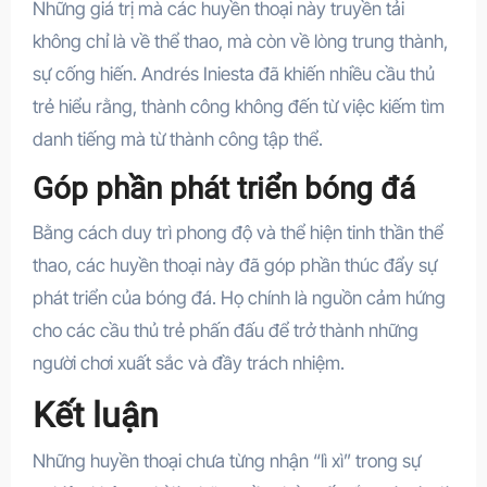
Những giá trị mà các huyền thoại này truyền tải
không chỉ là về thể thao, mà còn về lòng trung thành,
sự cống hiến. Andrés Iniesta đã khiến nhiều cầu thủ
trẻ hiểu rằng, thành công không đến từ việc kiếm tìm
danh tiếng mà từ thành công tập thể.
Góp phần phát triển bóng đá
Bằng cách duy trì phong độ và thể hiện tinh thần thể
thao, các huyền thoại này đã góp phần thúc đẩy sự
phát triển của bóng đá. Họ chính là nguồn cảm hứng
cho các cầu thủ trẻ phấn đấu để trở thành những
người chơi xuất sắc và đầy trách nhiệm.
Kết luận
Những huyền thoại chưa từng nhận “lì xì” trong sự