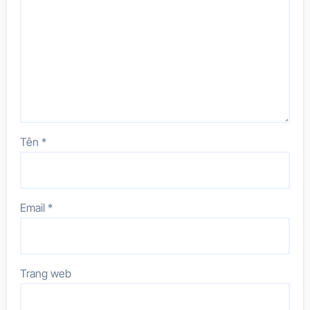
Tên
*
Email
*
Trang web