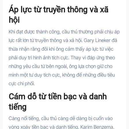
Áp lực từ truyền thông và xã
hội
Khi đạt được thành công, cầu thủ thường phải chịu áp
lực rất lớn từ truyền thông và xã hội. Gary Lineker đã
thừa nhận rằng đôi khi ông cảm thấy áp lực từ việc
phải duy trì hình ảnh tích cực. Thay vì đáp ứng theo
những yêu cầu từ bên ngoài, ông lựa chọn giữ cho
mình một tư duy tích cực, không để những điều tiêu
cực chi phối.
Cám dỗ từ tiền bạc và danh
tiếng
Càng nổi tiếng, cầu thủ càng dễ dàng bị cuốn vào
vòng xoáy tiền bạc và danh tiếng. Karim Benzema,