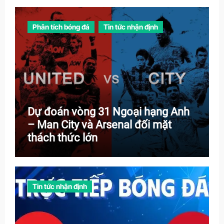
Phân tích bóng đá
Tin tức nhận định
Dự đoán vòng 31 Ngoại hạng Anh
– Man City và Arsenal đối mặt
thách thức lớn
Tin tức nhận định