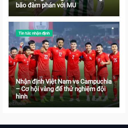
bão đàm phán với MU
Tin tức nhận định
Nhận định Việt Nam vs Campuchia
– Cơ hội vàng để thử nghiệm đội
hình