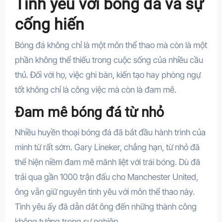
Tình yêu với bóng đá và sự
cống hiến
Bóng đá không chỉ là một môn thể thao mà còn là một
phần không thể thiếu trong cuộc sống của nhiều cầu
thủ. Đối với họ, việc ghi bàn, kiến tạo hay phòng ngự
tốt không chỉ là công việc mà còn là đam mê.
Đam mê bóng đá từ nhỏ
Nhiều huyền thoại bóng đá đã bắt đầu hành trình của
mình từ rất sớm. Gary Lineker, chẳng hạn, từ nhỏ đã
thể hiện niềm đam mê mãnh liệt với trái bóng. Dù đã
trải qua gần 1000 trận đấu cho Manchester United,
ông vẫn giữ nguyên tình yêu với môn thể thao này.
Tình yêu ấy đã dẫn dắt ông đến những thành công
không tưởng trong sự nghiệp.