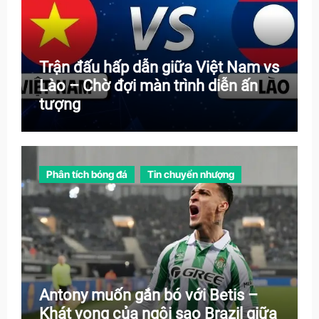
Trận đấu hấp dẫn giữa Việt Nam vs
Lào – Chờ đợi màn trình diễn ấn
tượng
Phân tích bóng đá
Tin chuyển nhượng
Antony muốn gắn bó với Betis –
Khát vọng của ngôi sao Brazil giữa