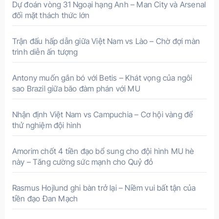
Dự đoán vòng 31 Ngoại hạng Anh – Man City và Arsenal
c
đối mặt thách thức lớn
h
o
Trận đấu hấp dẫn giữa Việt Nam vs Lào – Chờ đợi màn
trình diễn ấn tượng
:
Antony muốn gắn bó với Betis – Khát vọng của ngôi
sao Brazil giữa bão đàm phán với MU
Nhận định Việt Nam vs Campuchia – Cơ hội vàng để
thử nghiệm đội hình
Amorim chốt 4 tiền đạo bổ sung cho đội hình MU hè
này – Tăng cường sức mạnh cho Quỷ đỏ
Rasmus Hojlund ghi bàn trở lại – Niềm vui bất tận của
tiền đạo Đan Mạch