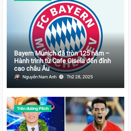
Bayern Munich đã tròn 125 năm –
Hành trình từ Cafe Gisela đến đỉnh
cao châu Âu
Nguyễn Nam Anh
Th2 28, 2025
Trên đường Pitch