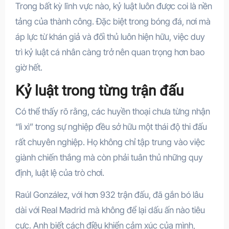
Trong bất kỳ lĩnh vực nào, kỷ luật luôn được coi là nền
tảng của thành công. Đặc biệt trong bóng đá, nơi mà
áp lực từ khán giả và đối thủ luôn hiện hữu, việc duy
trì kỷ luật cá nhân càng trở nên quan trọng hơn bao
giờ hết.
Kỷ luật trong từng trận đấu
Có thể thấy rõ rằng, các huyền thoại chưa từng nhận
“lì xì” trong sự nghiệp đều sở hữu một thái độ thi đấu
rất chuyên nghiệp. Họ không chỉ tập trung vào việc
giành chiến thắng mà còn phải tuân thủ những quy
định, luật lệ của trò chơi.
Raúl González, với hơn 932 trận đấu, đã gắn bó lâu
dài với Real Madrid mà không để lại dấu ấn nào tiêu
cực. Anh biết cách điều khiển cảm xúc của mình,