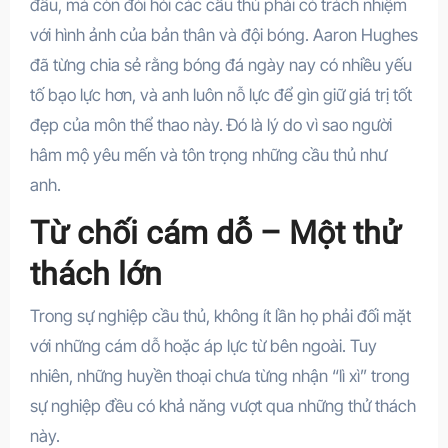
đấu, mà còn đòi hỏi các cầu thủ phải có trách nhiệm
với hình ảnh của bản thân và đội bóng. Aaron Hughes
đã từng chia sẻ rằng bóng đá ngày nay có nhiều yếu
tố bạo lực hơn, và anh luôn nỗ lực để gìn giữ giá trị tốt
đẹp của môn thể thao này. Đó là lý do vì sao người
hâm mộ yêu mến và tôn trọng những cầu thủ như
anh.
Từ chối cám dỗ – Một thử
thách lớn
Trong sự nghiệp cầu thủ, không ít lần họ phải đối mặt
với những cám dỗ hoặc áp lực từ bên ngoài. Tuy
nhiên, những huyền thoại chưa từng nhận “lì xì” trong
sự nghiệp đều có khả năng vượt qua những thử thách
này.