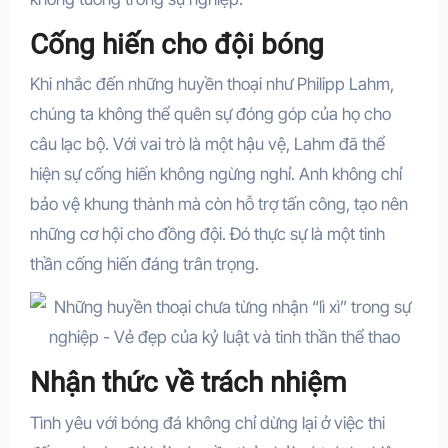
Cống hiến cho đội bóng
Khi nhắc đến những huyền thoại như Philipp Lahm,
chúng ta không thể quên sự đóng góp của họ cho
câu lạc bộ. Với vai trò là một hậu vệ, Lahm đã thể
hiện sự cống hiến không ngừng nghỉ. Anh không chỉ
bảo vệ khung thành mà còn hỗ trợ tấn công, tạo nên
những cơ hội cho đồng đội. Đó thực sự là một tinh
thần cống hiến đáng trân trọng.
Nhận thức về trách nhiệm
Tình yêu với bóng đá không chỉ dừng lại ở việc thi