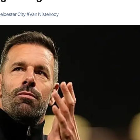
eicester City
#
Van Nistelrooy