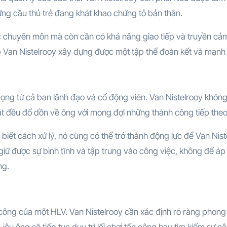
ững cầu thủ trẻ đang khát khao chứng tỏ bản thân.
hức chuyên môn mà còn cần có khả năng giao tiếp và truyền cả
úp Van Nistelrooy xây dựng được một tập thể đoàn kết và mạnh
ọng từ cả ban lãnh đạo và cổ động viên. Van Nistelrooy không
mắt đều đổ dồn về ông với mong đợi những thành công tiếp theo
biết cách xử lý, nó cũng có thể trở thành động lực để Van Nist
iữ được sự bình tĩnh và tập trung vào công việc, không để áp 
ng.
h công của một HLV. Van Nistelrooy cần xác định rõ ràng phon
ệu ông sẽ tiếp tục duy trì lối chơi tấn công hay tìm kiếm sự c