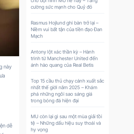
cho đội hình MU hè này – Tăng
cường sức mạnh cho Quỷ đỏ
Rasmus Hojlund ghi bàn trở lại –
Niềm vui bất tận của tiền đạo Đan
Mạch
Antony lột xác thần kỳ – Hành
trình từ Manchester United đến
ánh hào quang của Real Betis
đưa
Top 15 cầu thủ chạy cánh xuất sắc
nhất thế giới năm 2025 – Khám
phá những ngôi sao sáng giá
trong bóng đá hiện đại
MU còn lại gì sau một mùa giải tồi
tệ – Những dấu hiệu suy thoái và
yện dễ
hy vọng