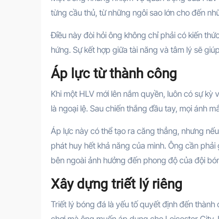
từng cầu thủ, từ những ngôi sao lớn cho đến nh
Điều này đòi hỏi ông không chỉ phải có kiến t
hứng. Sự kết hợp giữa tài năng và tâm lý sẽ gi
Áp lực từ thành công
Khi một HLV mới lên nắm quyền, luôn có sự kỳ v
là ngoại lệ. Sau chiến thắng đầu tay, mọi ánh 
Áp lực này có thể tạo ra căng thẳng, nhưng nếu 
phát huy hết khả năng của mình. Ông cần phải g
bên ngoài ảnh hưởng đến phong độ của đội bó
Xây dựng triết lý riêng
Triết lý bóng đá là yếu tố quyết định đến thàn
chơi mà ông muốn áp dụng cho Leicester City. Li