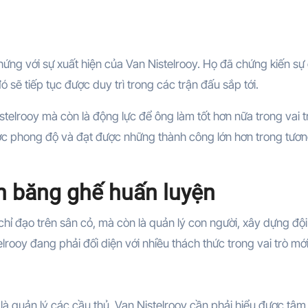
ứng với sự xuất hiện của Van Nistelrooy. Họ đã chứng kiến sự 
đó sẽ tiếp tục được duy trì trong các trận đấu sắp tới.
telrooy mà còn là động lực để ông làm tốt hơn nữa trong vai t
được phong độ và đạt được những thành công lớn hơn trong tương
n băng ghế huấn luyện
hỉ đạo trên sân cỏ, mà còn là quản lý con người, xây dựng đội
elrooy đang phải đối diện với nhiều thách thức trong vai trò mới
 quản lý các cầu thủ. Van Nistelrooy cần phải hiểu được tâm 