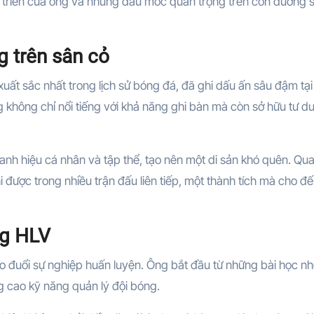
át triển của ông và những dấu mốc quan trọng trên con đường 
 trên sân cỏ
uất sắc nhất trong lịch sử bóng đá, đã ghi dấu ấn sâu đậm tại
 không chỉ nổi tiếng với khả năng ghi bàn mà còn sở hữu tư d
danh hiệu cá nhân và tập thể, tạo nên một di sản khó quên. Qu
i được trong nhiều trận đấu liên tiếp, một thành tích mà cho đ
ng HLV
eo đuổi sự nghiệp huấn luyện. Ông bắt đầu từ những bài học nh
 cao kỹ năng quản lý đội bóng.