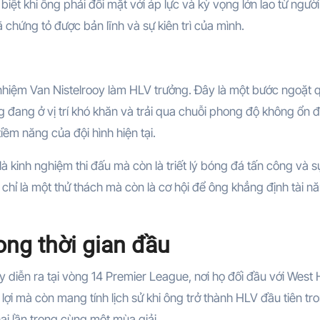
iệt khi ông phải đối mặt với áp lực và kỳ vọng lớn lao từ ngườ
 chứng tỏ được bản lĩnh và sự kiên trì của mình.
 nhiệm Van Nistelrooy làm HLV trưởng. Đây là một bước ngoặt 
 đang ở vị trí khó khăn và trải qua chuỗi phong độ không ổn đ
ềm năng của đội hình hiện tại.
à kinh nghiệm thi đấu mà còn là triết lý bóng đá tấn công và s
chỉ là một thử thách mà còn là cơ hội để ông khẳng định tài n
ong thời gian đầu
y diễn ra tại vòng 14 Premier League, nơi họ đối đầu với West
ợi mà còn mang tính lịch sử khi ông trở thành HLV đầu tiên tr
ai lần trong cùng một mùa giải.