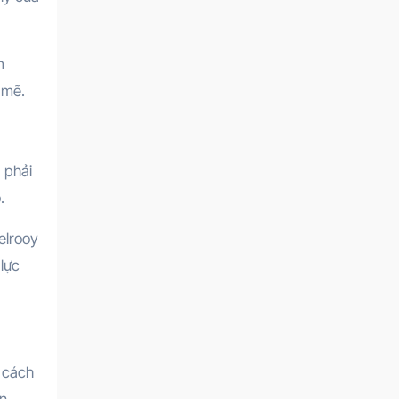
m
 mẽ.
 phải
.
elrooy
lực
g cách
ân