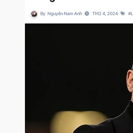
By
Nguyễn Nam Anh
Th12 4, 2024
#
L