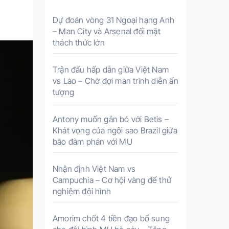
ế
m
Dự đoán vòng 31 Ngoại hạng Anh
c
– Man City và Arsenal đối mặt
thách thức lớn
h
o
Trận đấu hấp dẫn giữa Việt Nam
:
vs Lào – Chờ đợi màn trình diễn ấn
tượng
Antony muốn gắn bó với Betis –
Khát vọng của ngôi sao Brazil giữa
bão đàm phán với MU
Nhận định Việt Nam vs
Campuchia – Cơ hội vàng để thử
nghiệm đội hình
Amorim chốt 4 tiền đạo bổ sung