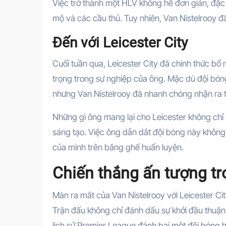
Việc trở thành một HLV không hề đơn giản, đặc b
mộ và các cầu thủ. Tuy nhiên, Van Nistelrooy đã
Đến với Leicester City
Cuối tuần qua, Leicester City đã chính thức bổ
trọng trong sự nghiệp của ông. Mặc dù đội bóng
nhưng Van Nistelrooy đã nhanh chóng nhận ra ti
Những gì ông mang lại cho Leicester không chỉ l
sáng tạo. Việc ông dẫn dắt đội bóng này không 
của mình trên băng ghế huấn luyện.
Chiến thắng ấn tượng tr
Màn ra mắt của Van Nistelrooy với Leicester Cit
Trận đấu không chỉ đánh dấu sự khởi đầu thuận l
lịch sử Premier League đánh bại một đội bóng h