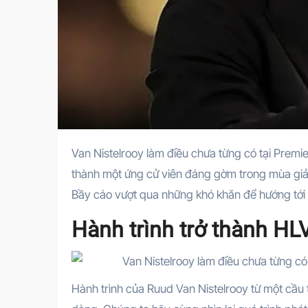
Van Nistelrooy làm điều chưa từng có tại Premier League khi trở thành HLV trưởng Leicester City, biến đội bóng này
thành một ứng cử viên đáng gờm trong mùa giải
Bầy cáo vượt qua những khó khăn để hướng tới 
Hành trình trở thành HL
Hành trình của Ruud Van Nistelrooy từ một cầu 