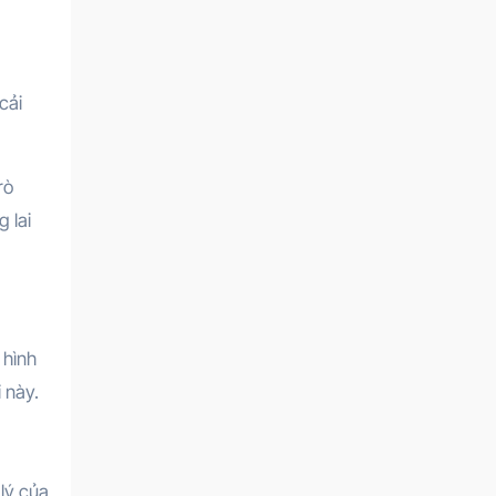
cải
rò
 lai
 hình
 này.
lý của