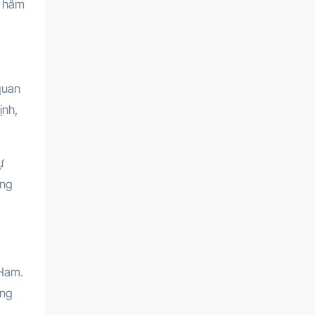
i hâm
quan
ịnh,
ự
ăng
 Ham.
ong