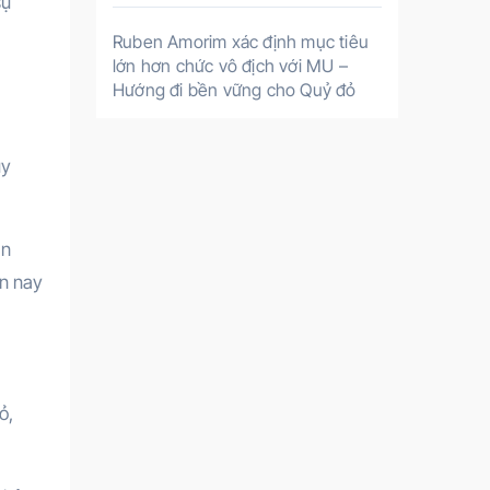
sự
Ruben Amorim xác định mục tiêu
lớn hơn chức vô địch với MU –
Hướng đi bền vững cho Quỷ đỏ
uy
an
ến nay
ỏ,