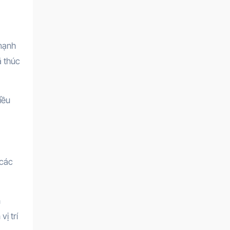
 mạnh
ã thúc
iều
 các
n
ị trí